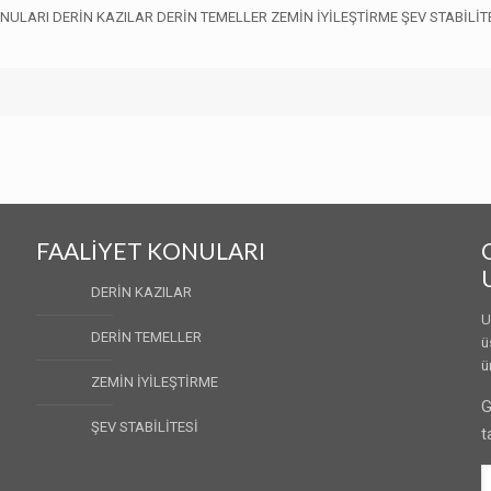
I DERİN KAZILAR DERİN TEMELLER ZEMİN İYİLEŞTİRME ŞEV STABİLİTESİ Derin
FAALİYET KONULARI
DERİN KAZILAR
U
DERİN TEMELLER
ü
ü
ZEMİN İYİLEŞTİRME
G
ŞEV STABİLİTESİ
t