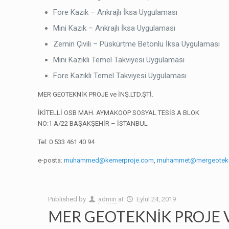
Fore Kazık – Ankrajlı İksa Uygulaması
Mini Kazık – Ankrajlı İksa Uygulaması
Zemin Çivili – Püskürtme Betonlu İksa Uygulaması
Mini Kazıklı Temel Takviyesi Uygulaması
Fore Kazıklı Temel Takviyesi Uygulaması
MER GEOTEKNİK PROJE ve İNŞ.LTD.ŞTİ.
İKİTELLİ OSB MAH. AYMAKOOP SOSYAL TESİS A BLOK
NO:1 A/22 BAŞAKŞEHİR – İSTANBUL
Tel: 0 533 461 40 94
e-posta:
muhammed@kemerproje.com
,
muhammet@mergeotek
Published by
admin
at
Eylül 24, 2019
MER GEOTEKNİK PROJE V