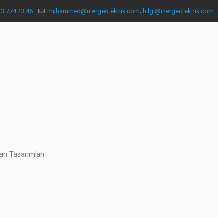
33 774 23 46
muhammed@mergeoteknik.com; bilgi@mergeoteknik.com
arı Tasarımları