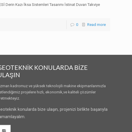
 Kazı İksa Sistemleri Tasarımı İstinat Duvarı Takviye
0
Read more
GEOTEKNİK KONULARDA BİZE
ULAŞIN
zman kadromuz ve yüksek teknolojili makine ekipmanlarımızla
stlendiğimiz projelere hızlı, ekonomik,ve kaliteli çözümler
retmekteyiz.
eoteknik konularda bize ulaşın, projenizi birlikte başarıyla
amamlayalım.