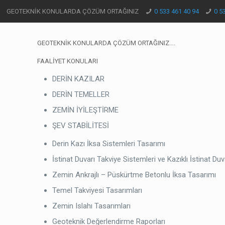
GEOTEKNİK KONULARDA ÇÖZÜM ORTAĞINIZ
0 533 461 40 94
0 5
GEOTEKNİK KONULARDA ÇÖZÜM ORTAĞINIZ….
FAALİYET KONULARI
DERİN KAZILAR
DERİN TEMELLER
ZEMİN İYİLEŞTİRME
ŞEV STABİLİTESİ
Derin Kazı İksa Sistemleri Tasarımı
İstinat Duvarı Takviye Sistemleri ve Kazıklı İstinat Duv
Zemin Ankrajlı – Püskürtme Betonlu İksa Tasarımı
Temel Takviyesi Tasarımları
Zemin Islahı Tasarımları
Geoteknik Değerlendirme Raporları